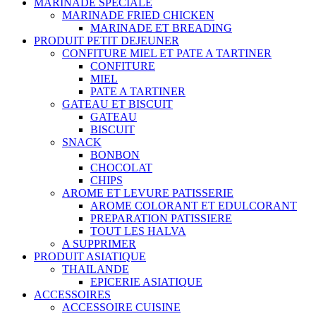
MARINADE SPECIALE
MARINADE FRIED CHICKEN
MARINADE ET BREADING
PRODUIT PETIT DEJEUNER
CONFITURE MIEL ET PATE A TARTINER
CONFITURE
MIEL
PATE A TARTINER
GATEAU ET BISCUIT
GATEAU
BISCUIT
SNACK
BONBON
CHOCOLAT
CHIPS
AROME ET LEVURE PATISSERIE
AROME COLORANT ET EDULCORANT
PREPARATION PATISSIERE
TOUT LES HALVA
A SUPPRIMER
PRODUIT ASIATIQUE
THAILANDE
EPICERIE ASIATIQUE
ACCESSOIRES
ACCESSOIRE CUISINE