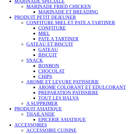
MARINADE SPECIALE
MARINADE FRIED CHICKEN
MARINADE ET BREADING
PRODUIT PETIT DEJEUNER
CONFITURE MIEL ET PATE A TARTINER
CONFITURE
MIEL
PATE A TARTINER
GATEAU ET BISCUIT
GATEAU
BISCUIT
SNACK
BONBON
CHOCOLAT
CHIPS
AROME ET LEVURE PATISSERIE
AROME COLORANT ET EDULCORANT
PREPARATION PATISSIERE
TOUT LES HALVA
A SUPPRIMER
PRODUIT ASIATIQUE
THAILANDE
EPICERIE ASIATIQUE
ACCESSOIRES
ACCESSOIRE CUISINE